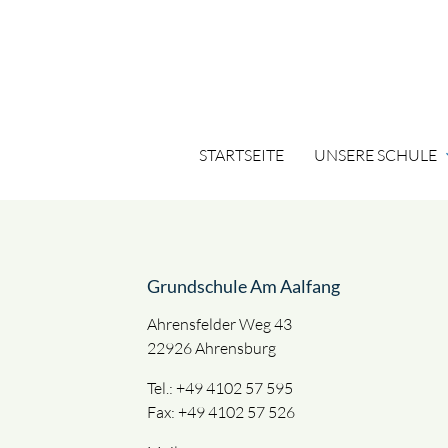
STARTSEITE
UNSERE SCHULE
expa
Suchbegriffe
Grundschule Am Aalfang
Ahrensfelder Weg 43
22926 Ahrensburg
T
el.: +49
4102 57 595
Fax: +49 4
102 57 526