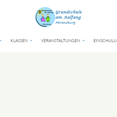
KLASSEN
VERANSTALTUNGEN
EINSCHULU
nd_more
expand_more
expand_more