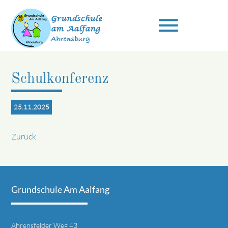
menu
Schulkonferenz
Suchbegriffe
SUCHEN
25.11.2025
Zurück
Grundschule Am Aalfang
Ahrensfelder Weg 43